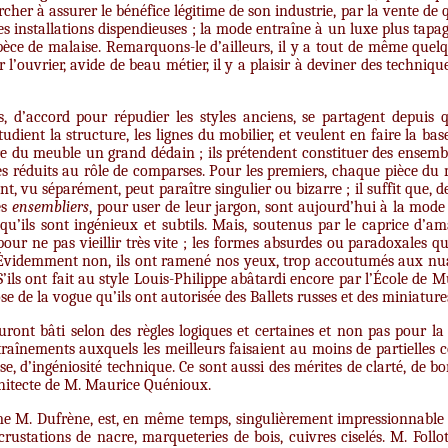
cher à assurer le bénéfice légitime de son industrie, par la vente de 
es installations dispendieuses ; la mode entraîne à un luxe plus tapa
pèce de malaise. Remarquons-le d’ailleurs, il y a tout de même quelq
 l’ouvrier, avide de beau métier, il y a plaisir à deviner des techniq
s, d’accord pour répudier les styles anciens, se partagent depuis
tudient la structure, les lignes du mobilier, et veulent en faire la bas
re du meuble un grand dédain ; ils prétendent constituer des ensembles
 réduits au rôle de comparses. Pour les premiers, chaque pièce du mo
 vu séparément, peut paraître singulier ou bizarre ; il suffit que, de 
es
ensembliers
, pour user de leur jargon, sont aujourd’hui à la mode :
u’ils sont ingénieux et subtils. Mais, soutenus par le caprice d’ama
our ne pas vieillir très vite ; les formes absurdes ou paradoxales qu
 ? Évidemment non, ils ont ramené nos yeux, trop accoutumés aux nuan
 S’ils ont fait au style Louis-Philippe abâtardi encore par l’École de 
se de la vogue qu’ils ont autorisée des Ballets russes et des miniature
uront bâti selon des règles logiques et certaines et non pas pour la
ntraînements auxquels les meilleurs faisaient au moins de partielles 
e, d’ingéniosité technique. Ce sont aussi des mérites de clarté, de 
hitecte de M. Maurice Quénioux.
e M. Dufrène, est, en même temps, singulièrement impressionnable ; s
rustations de nacre, marqueteries de bois, cuivres ciselés. M. Follot