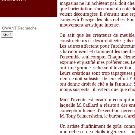
magasins ne lui achètent pas, doit cher
que l’orientation s’accentue du côté d
voient découragées. Il s’ensuit une es
conçues à l’usage des plus riches. Pour
mouvement artistique intense.
On sait que les créateurs de meuble
constructeurs et des architectes ; ils é
Les autres affectent pour l’architectu
s’harmonisent et dominent les meubles
l’ensemble seul compte. Chaque élément,
exprimé et justifié mes préférences. L
ont une grande richesse d’invention, q
Leurs créations sont trop tapageuses p
rien ne doit subsister de leur effort
ont donné droit de cité à la fantaisie.
moins suspects ; il restera quelque cho
Mais l’avenir est assuré à ceux qui a
laquelle M. Gaillard a résisté à des e
conception lucide, d’exécution nerveus
M. Tony Selmersheim, le bureau d’arc
Un artiste d’infiniment de goût, comm
une richesse de détails ingénieux : inc