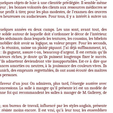
quelques objets de luxe à une clientèle privilégiée. Il semble même
geur ; les bonnes volontés des clients aux ressources médiocres se
ue profit à tirer, pour les plus modestes, de l’examen des œuvres
ues heureuses ou audacieuses. Pour tous, il y a intérêt à suivre un
 quelques années en deux camps. Les uns sont, avant tout, des
e solide autour de laquelle doit s’ordonner le décor de l’intérieur.
 séduisants dans lesquels les tentures, les coussins, les bibelots
bilier doit avoir sa logique, sa valeur propre. Pour les seconds,
la réunion, naisse un plaisir piquant. J’ai déjà suffisamment, ici,
 ils gagnent, assure-t-on, beaucoup d’argent. Il est certain qu’ils
teurs riches, je doute qu’ils puissent longtemps fixer le succès.
’ils admettent deviendront vite insupportables. Est-ce à dire que
ces amorties ou neutres, à la jouissance des couleurs vives. Ils
Munich, des emprunts regrettables, ils ont aussi écouté des maîtres
s persanes.
 faveur d’un jour. On admirera, plus tard, l’énergie austère avec
concessions. La salle à manger qu’il présente ici est un modèle de
bonne foi qui recommandent les salles à manger de M. Gallerey, de
on bureau de travail, influencé par les styles anglais, présente
 résiste moins encore. Il est vrai, qu’à leur tour, les
ensembliers