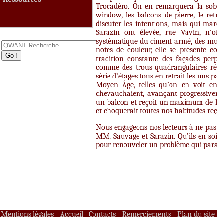
Trocadéro. On en remarquera la sobri
window, les balcons de pierre, le ret
discuter les intentions, mais qui ma
Sarazin ont élevée, rue Vavin, n’o
systématique du ciment armé, des mu
notes de couleur, elle se présente c
tradition constante des façades perp
comme des trous quadrangulaires rég
série d’étages tous en retrait les uns
Moyen Âge, telles qu’on en voit enc
chevauchaient, avançant progressive
un balcon et reçoit un maximum de lu
et choquerait toutes nos habitudes reçu
Nous engageons nos lecteurs à ne pas 
MM. Sauvage et Sarazin. Qu’ils en so
pour renouveler un problème qui parais
Mentions légales
Accueil
Contacts
Remerciements
Plan du site
-
-
-
-