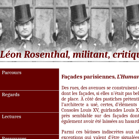
code_galerie
Léon Rosenthal, militant, critiq
Parcours
Façades parisiennes,
L’Human
Des rues, des avenues se construisent
dont les façades, si elles n’était pas b
Regards
de place. À côté des pastiches prétent
l’architecte a usé, certes, d’élément
Consoles Louis XV, guirlandes Louis
près semblable sur des façades dont
Lectures
également avoir été laissées au hasard
Parmi ces bâtisses indiscrètes aux a
exceptions qui valent d’être signalé
Ressources