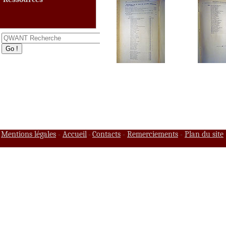
Mentions légales
Accueil
Contacts
Remerciements
Plan du site
-
-
-
-