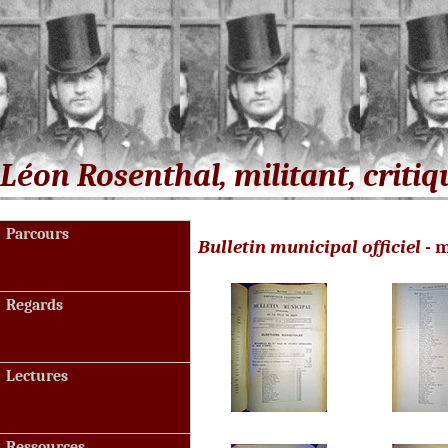
Léon Rosenthal, militant, critiq
Parcours
Bulletin municipal officiel
- m
Regards
Lectures
Ressources