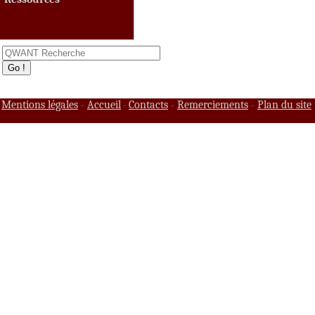
Mentions légales
Accueil
Contacts
Remerciements
Plan du site
-
-
-
-