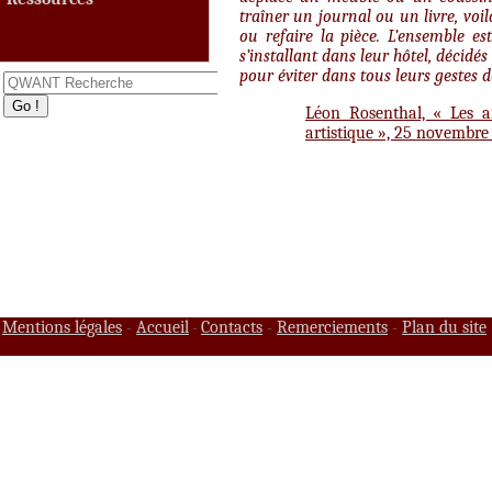
traîner un journal ou un livre, voi
ou refaire la pièce. L’
ensemble
est
s’installant dans leur hôtel, décidés
pour éviter dans tous leurs gestes 
Léon Rosenthal, « Les a
artistique », 25 novembre 1
Mentions légales
Accueil
Contacts
Remerciements
Plan du site
-
-
-
-