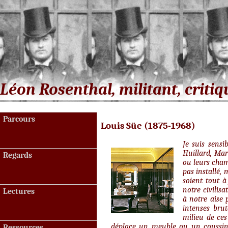
Léon Rosenthal, militant, critiq
Parcours
Louis Süe (1875-1968)
Je suis sens
Huillard, Mar
Regards
ou leurs cham
pas installé,
soient tout 
notre civilis
Lectures
à notre aise 
intenses bru
milieu de ces
déplace un meuble ou un coussin,
Ressources